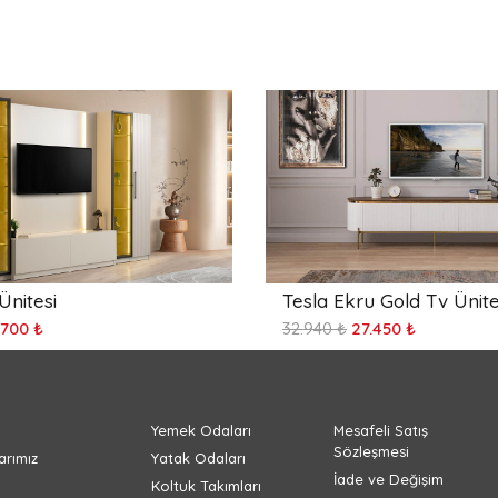
Ünitesi
Tesla Ekru Gold Tv Ünite
.700 ₺
32.940 ₺
27.450 ₺
Yemek Odaları
Mesafeli Satış
Sözleşmesi
rımız
Yatak Odaları
İade ve Değişim
Koltuk Takımları