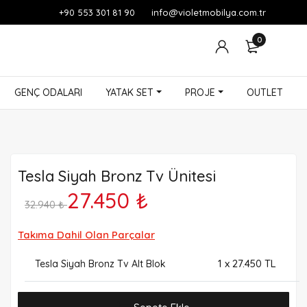
+90 553 301 81 90
info@violetmobilya.com.tr
0
GENÇ ODALARI
YATAK SET
PROJE
OUTLET
Tesla Siyah Bronz Tv Ünitesi
27.450 ₺
32.940 ₺
Takıma Dahil Olan Parçalar
1
x 27.450 TL
Tesla Siyah Bronz Tv Alt Blok