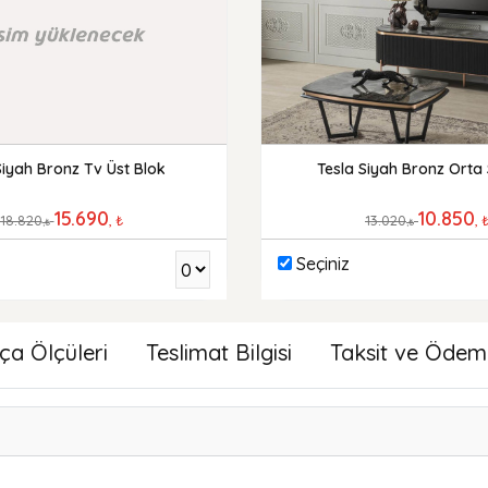
Tesla Siyah Bronz Orta
Siyah Bronz Tv Üst Blok
10.850
15.690
13.020
, 
18.820
, ₺
,₺
,₺
Seçiniz
ça Ölçüleri
Teslimat Bilgisi
Taksit ve Ödem