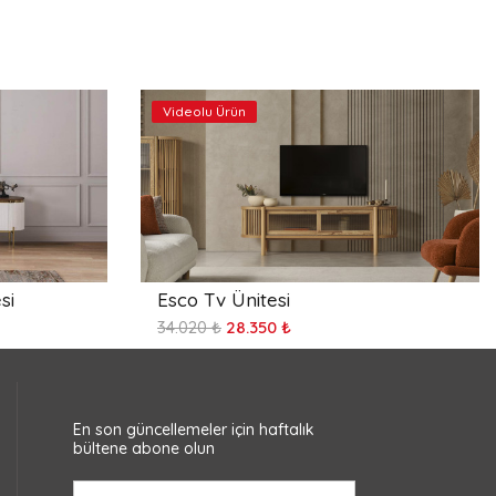
Videolu Ürün
si
Esco Tv Ünitesi
34.020 ₺
28.350 ₺
En son güncellemeler için haftalık
bültene abone olun