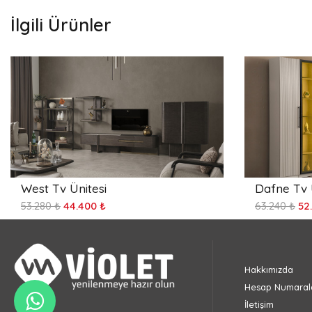
İlgili Ürünler
West Tv Ünitesi
Dafne Tv 
53.280 ₺
44.400 ₺
63.240 ₺
52
Hakkımızda
Hesap Numarala
İletişim