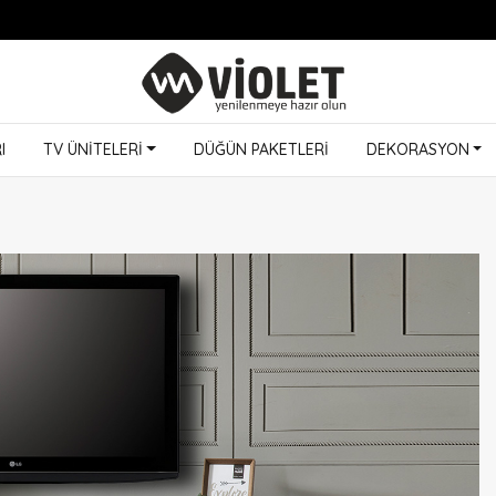
I
TV ÜNİTELERİ
DÜĞÜN PAKETLERİ
DEKORASYON