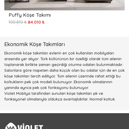
Puffy Köşe Takımı
100.810 ₺
84.010 ₺
Ekonomik Köşe Takımları
Ekonomik köşe takımları evlerin en çok kullanılan mobilyaları
arasında yer alıyor. Türk kültürünün bir özelliği olarak tüm ailenin
toplanarak birlikte zaman geçirdiği oturma odaları bulunmaktadır.
Salonlara göre nispeten daha küçük olan bu odalar için de en çok
köşe takımları tercih ediliyor. Tüm ailenin üzerinde rahat ettiği bu
koltukların pek çok modeli bulunuyor. Ekonomik olmalarının
yanında ayrıca pek çok fonksiyonu bulunuyor.
Violet Mobilya tarafından sunulan köşe takımları şık ve
fonksiyonel olmalarıyla oldukça avantajlıdırlar. Normal koltuk
takımları gibi çok şık olmaları ile salonlarda da kullanılabiliyor.
Kaliteli kumaşı, döşemesi ve modelleri ile her beğeniye uygun
takımları firmanın ürünleri arasında bulmanız mümkün oluyor.
Ekonomik köşe takımları aldığınızda uzun yıllar kullanmanız
mümkün olmaktadır. Kaliteli kumaşı, mükemmel dizaynı ile evin