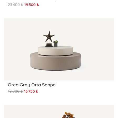
23.400 ₺
19.500 ₺
Oreo Grey Orta Sehpa
18.900 ₺
15.750 ₺