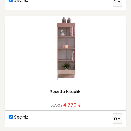
Rosetta Kitaplık
4.770
5.730
, ₺
,₺
Seçiniz