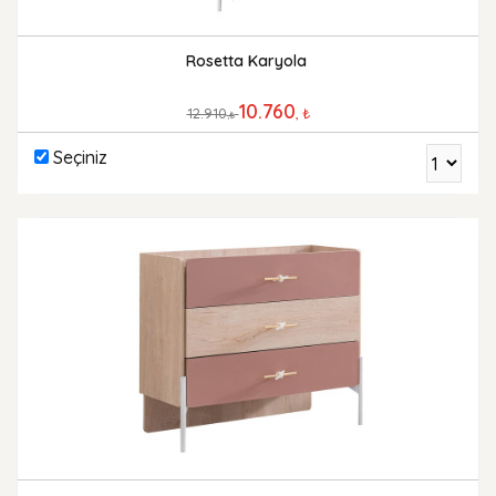
Rosetta Karyola
10.760
12.910
, ₺
,₺
Seçiniz