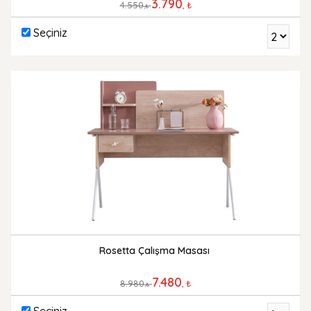
3.790
4.550
, ₺
,₺
Seçiniz
Rosetta Çalışma Masası
7.480
8.980
, ₺
,₺
Seçiniz