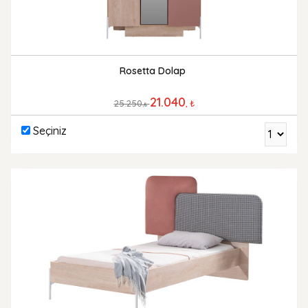
Rosetta Dolap
21.040
25.250
, ₺
,₺
Seçiniz