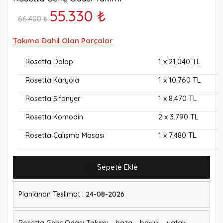
55.330 ₺
66.400 ₺
Takıma Dahil Olan Parçalar
1
x 21.040 TL
Rosetta Dolap
1
x 10.760 TL
Rosetta Karyola
1
x 8.470 TL
Rosetta Şifonyer
2
x 3.790 TL
Rosetta Komodin
1
x 7.480 TL
Rosetta Çalışma Masası
Sepete Ekle
Planlanan Teslimat :
24-08-2026