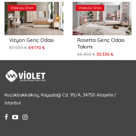
Videolu Ürün
Videolu Ürün
Vizyon Genç Odası
Rosetta Genç Odası
Takımı
83.000 ₺
69.170 ₺
66.400 ₺
55.330 ₺
Küçükbakkalköy, Kayışdağı Cd. 95/A, 34750 Ataşehir/
İstanbul