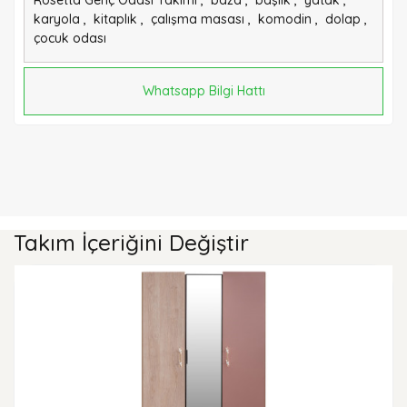
Rosetta Genç Odası Takımı
,
baza
,
başlık
,
yatak
,
karyola
,
kitaplık
,
çalışma masası
,
komodin
,
dolap
,
çocuk odası
Whatsapp Bilgi Hattı
Takım İçeriğini Değiştir