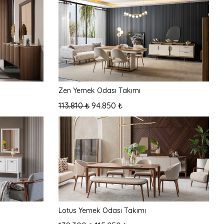
Zen Yemek Odası Takımı
113.810 ₺
94.850 ₺
Lotus Yemek Odası Takımı