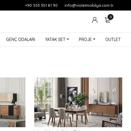
+90 553 301 81 90
info@violetmobilya.com.tr
0
GENÇ ODALARI
YATAK SET
PROJE
OUTLET