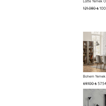
Latte Yemek O
121.080 ₺
100
Bohem Yemek 
69.100 ₺
57.5