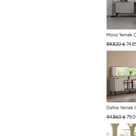
Mona Yemek O
89.820 ₺
74.8
Dafne Yemek O
94.860 ₺
79.0