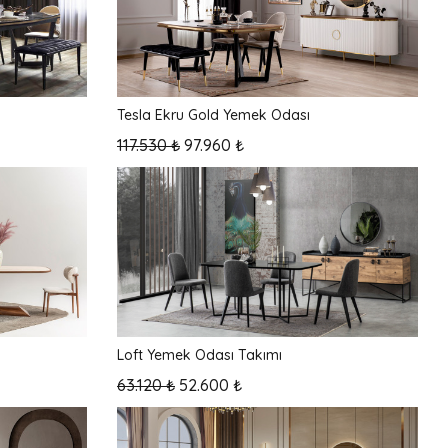
Tesla Ekru Gold Yemek Odası
117.530 ₺
97.960 ₺
Loft Yemek Odası Takımı
63.120 ₺
52.600 ₺