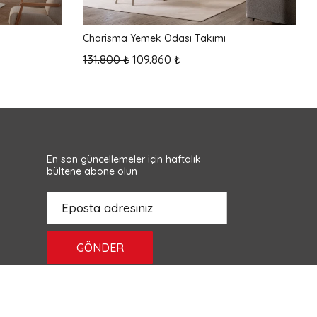
Charisma Yemek Odası Takımı
131.800 ₺
109.860 ₺
En son güncellemeler için haftalık
bültene abone olun
GÖNDER