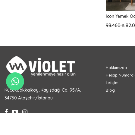
İcon Yemek Od
98.460 ₺
82.
Hakkımızda
Hesap Numarala
İletişim
Küçükbakkalköy, Kayışdağı Cd. 95/A,
Blog
34750 Ataşehir/İstanbul