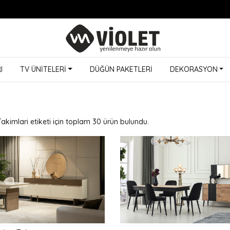
I
TV ÜNİTELERİ
DÜĞÜN PAKETLERİ
DEKORASYON
kimlari etiketi için toplam 30 ürün bulundu.
Hızlı Kargo