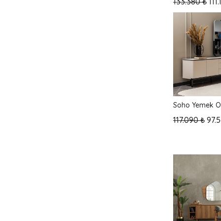
133.380 ₺
111
Soho Yemek O
117.090 ₺
97.