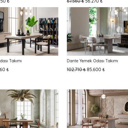
.150 ₺
67.560 ₺
56.270 ₺
dası Takımı
Dante Yemek Odası Takımı
560 ₺
102.710 ₺
85.600 ₺