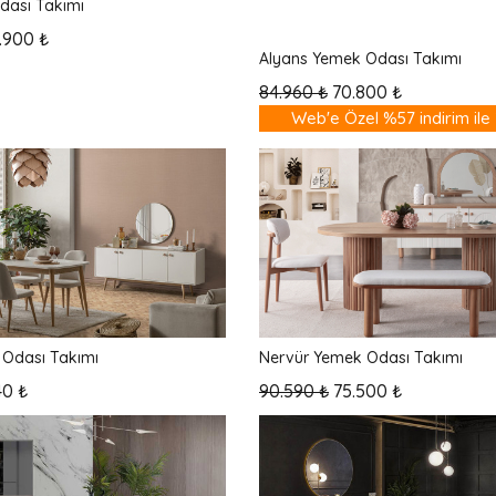
dası Takımı
En Yeni
.900 ₺
Alyans Yemek Odası Takımı
84.960 ₺
70.800 ₺
Web'e Özel %57 indirim ile
%57
Odası Takımı
Nervür Yemek Odası Takımı
40 ₺
90.590 ₺
75.500 ₺