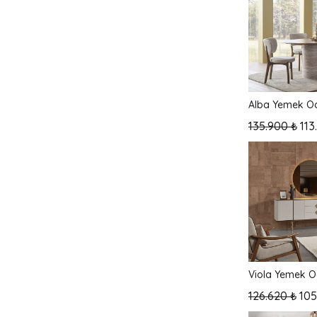
Alba Yemek Od
135.900 ₺
113
Viola Yemek O
126.620 ₺
105