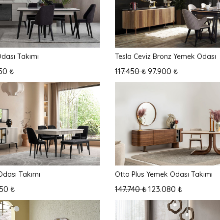
dası Takımı
Tesla Ceviz Bronz Yemek Odası
50 ₺
117.450 ₺
97.900 ₺
dası Takımı
Otto Plus Yemek Odası Takımı
50 ₺
147.740 ₺
123.080 ₺