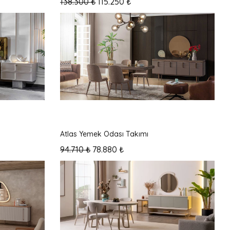
138.300 ₺
115.250 ₺
Mağazada var
Kampanyalı Ürün
Atlas Yemek Odası Takımı
94.710 ₺
78.880 ₺