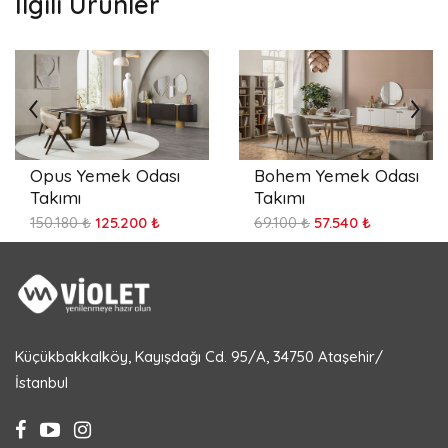
İlgili Ürünler
Opus Yemek Odası
Bohem Yemek Odası
Takımı
Takımı
150.180 ₺
125.200 ₺
69.100 ₺
57.540 ₺
Küçükbakkalköy, Kayışdağı Cd. 95/A, 34750 Ataşehir/
İstanbul