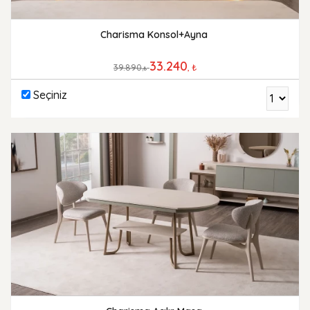
Charisma Konsol+Ayna
33.240
39.890
, ₺
,₺
Seçiniz