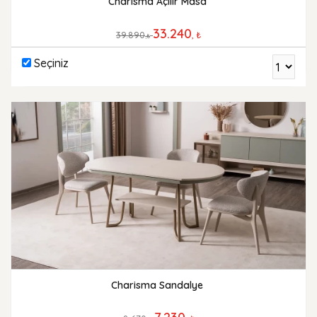
Charisma Açılır Masa
33.240
39.890
, ₺
,₺
Seçiniz
Charisma Sandalye