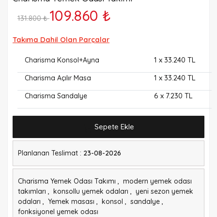
109.860 ₺
131.800 ₺
Takıma Dahil Olan Parçalar
1
x 33.240 TL
Charisma Konsol+Ayna
1
x 33.240 TL
Charisma Açılır Masa
6
x 7.230 TL
Charisma Sandalye
Sepete Ekle
Planlanan Teslimat :
23-08-2026
Charisma Yemek Odası Takımı
,
modern yemek odası
takımları
,
konsollu yemek odaları
,
yeni sezon yemek
odaları
,
Yemek masası
,
konsol
,
sandalye
,
fonksiyonel yemek odası