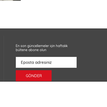
En son güncellemeler için haftalık
bültene abone olun
GÖNDER