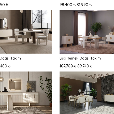
050 ₺
98.400 ₺
81.990 ₺
Odası Takımı
Lisa Yemek Odası Takımı
.480 ₺
107.700 ₺
89.740 ₺