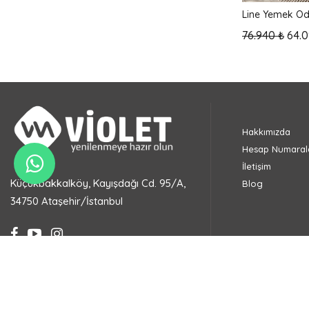
Line Yemek Od
76.940 ₺
64.0
Hakkımızda
Hesap Numarala
İletişim
Küçükbakkalköy, Kayışdağı Cd. 95/A,
Blog
34750 Ataşehir/İstanbul
+90 553 301 81 90