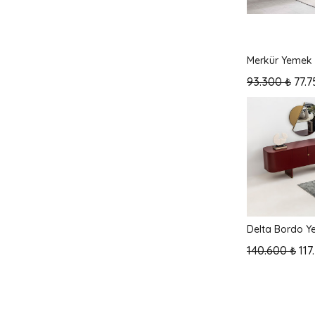
Mağazada v
En Yeni
Merkür Yemek 
93.300 ₺
77.7
Delta Bordo Y
140.600 ₺
117