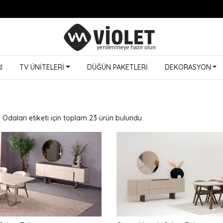
I
TV ÜNİTELERİ
DÜĞÜN PAKETLERİ
DEKORASYON
dalari etiketi için toplam 23 ürün bulundu.