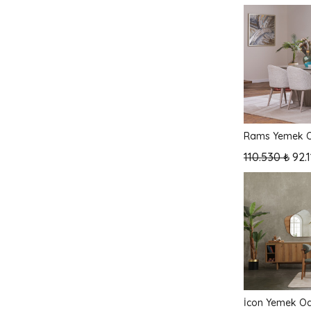
Rams Yemek O
110.530 ₺
92.
İcon Yemek Od