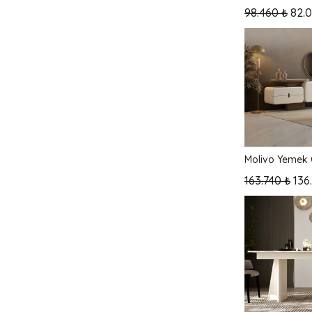
98.460 ₺
82.
Molivo Yemek 
163.740 ₺
136