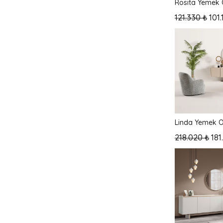
Rosita Yemek 
121.330 ₺
101.
Linda Yemek O
218.020 ₺
181