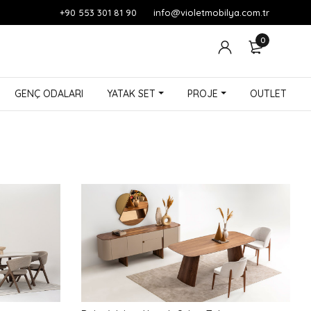
+90 553 301 81 90
info@violetmobilya.com.tr
0
GENÇ ODALARI
YATAK SET
PROJE
OUTLET