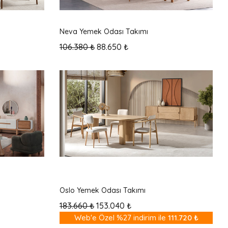
En Yeni
Neva Yemek Odası Takımı
106.380 ₺
88.650 ₺
Hızlı Kargo
En Yeni
Oslo Yemek Odası Takımı
183.660 ₺
153.040 ₺
Web'e Özel %27 indirim ile
%27
111.720 ₺