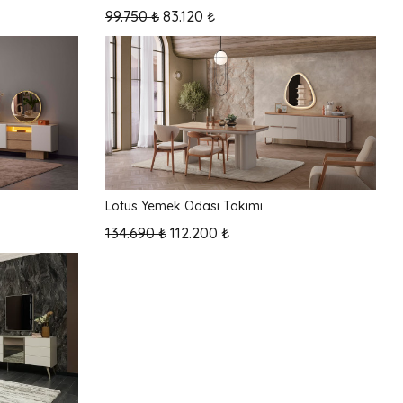
99.750 ₺
83.120 ₺
Lotus Yemek Odası Takımı
134.690 ₺
112.200 ₺