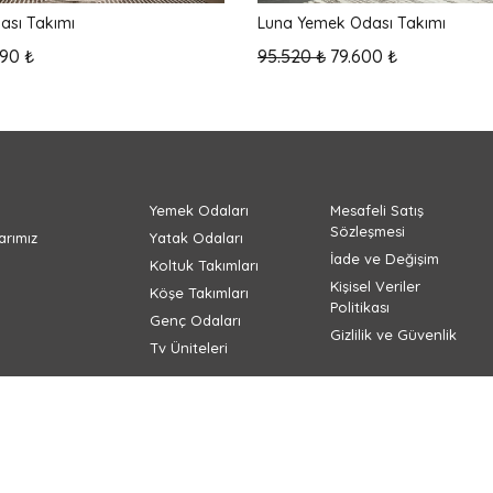
ası Takımı
Luna Yemek Odası Takımı
90 ₺
95.520 ₺
79.600 ₺
Yemek Odaları
Mesafeli Satış
Sözleşmesi
rımız
Yatak Odaları
İade ve Değişim
Koltuk Takımları
Kişisel Veriler
Köşe Takımları
Politikası
Genç Odaları
Gizlilik ve Güvenlik
Tv Üniteleri