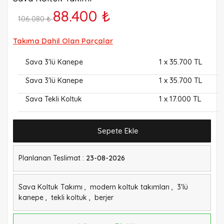
88.400 ₺
106.080 ₺
Takıma Dahil Olan Parçalar
1
x 35.700 TL
Sava 3'lü Kanepe
1
x 35.700 TL
Sava 3'lü Kanepe
1
x 17.000 TL
Sava Tekli Koltuk
Sepete Ekle
Planlanan Teslimat :
23-08-2026
Sava Koltuk Takımı
,
modern koltuk takımları
,
3'lü
kanepe
,
tekli koltuk
,
berjer