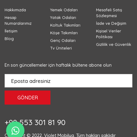
Hakkımızda
Yemek Odaları
Mesafeli Satış
Sözleşmesi
Hesap
Yatak Odaları
Numaralarımız
İade ve Değişim
Koltuk Takımları
İletişim
Kişisel Veriler
Köşe Takımları
Politikası
Blog
Genç Odaları
Gizlilik ve Güvenlik
Tv Üniteleri
En son güncellemeler için haftalık bültene abone olun
GÖNDER
+90 553 301 81 90
Copyright © 2022, Violet Mobilya. Tüm hakları saklıdır