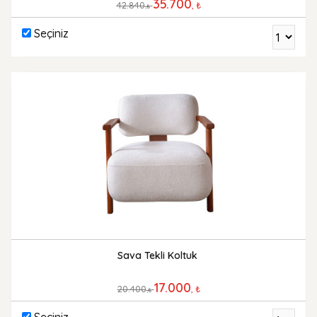
35.700
42.840
, ₺
,₺
Seçiniz
Sava Tekli Koltuk
17.000
20.400
, ₺
,₺
Seçiniz