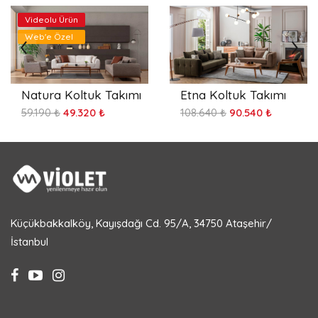
Videolu Ürün
Web'e Özel
Natura Koltuk Takımı
Etna Koltuk Takımı
59.190 ₺
49.320 ₺
108.640 ₺
90.540 ₺
Küçükbakkalköy, Kayışdağı Cd. 95/A, 34750 Ataşehir/
İstanbul