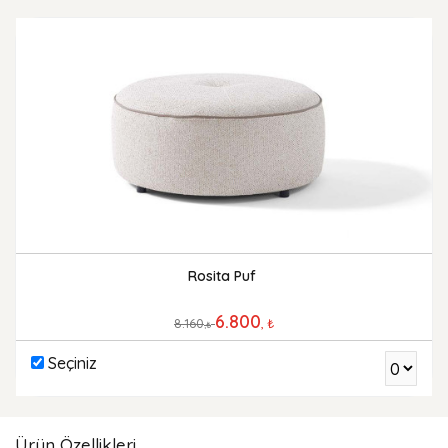
Rosita Puf
6.800
8.160
, ₺
,₺
Seçiniz
Ürün Özellikleri