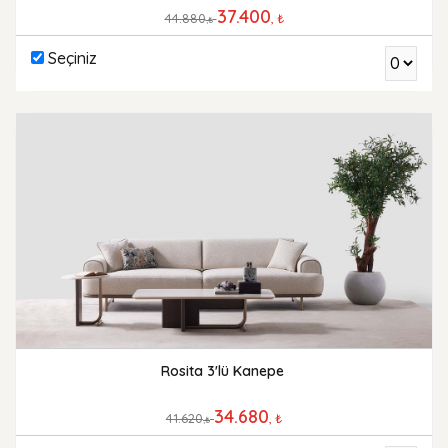
37.400
44.880
, ₺
,₺
Seçiniz
Rosita 3'lü Kanepe
34.680
41.620
, ₺
,₺