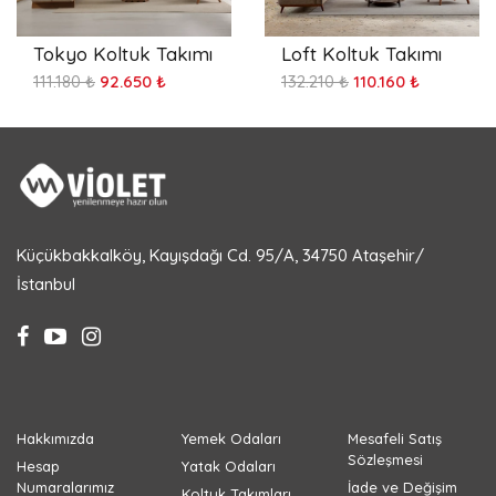
Tokyo Koltuk Takımı
Loft Koltuk Takımı
111.180 ₺
92.650 ₺
132.210 ₺
110.160 ₺
Küçükbakkalköy, Kayışdağı Cd. 95/A, 34750 Ataşehir/
İstanbul
Hakkımızda
Yemek Odaları
Mesafeli Satış
Sözleşmesi
Hesap
Yatak Odaları
Numaralarımız
İade ve Değişim
Koltuk Takımları