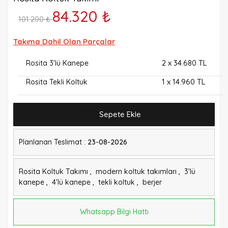
84.320 ₺
101.200 ₺
Takıma Dahil Olan Parçalar
2
x 34.680 TL
Rosita 3'lü Kanepe
1
x 14.960 TL
Rosita Tekli Koltuk
Sepete Ekle
Planlanan Teslimat :
23-08-2026
Rosita Koltuk Takımı
,
modern koltuk takımları
,
3'lü
kanepe
,
4'lü kanepe
,
tekli koltuk
,
berjer
Whatsapp Bilgi Hattı