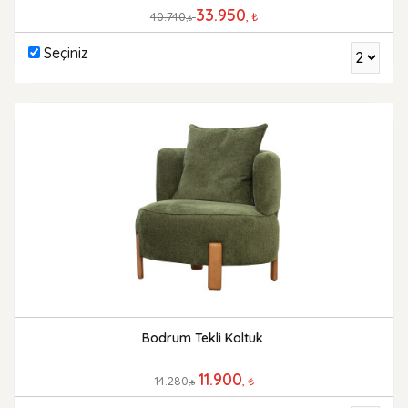
33.950
40.740
, ₺
,₺
Seçiniz
Bodrum Tekli Koltuk
11.900
14.280
, ₺
,₺