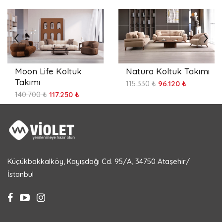
Moon Life Koltuk
Natura Koltuk Takımı
Takımı
115.330 ₺
96.120 ₺
140.700 ₺
117.250 ₺
Küçükbakkalköy, Kayışdağı Cd. 95/A, 34750 Ataşehir/
İstanbul