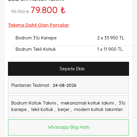
79.800 ₺
95.760 ₺
Takıma Dahil Olan Parçalar
2
x 33.950 TL
Bodrum 3'lü Kanepe
1
x 11.900 TL
Bodrum Tekli Koltuk
Sepete Ekle
Planlanan Teslimat :
24-08-2026
Bodrum Koltuk Takımı
,
mekanizmalı koltuk takımı
,
3'lü
kanepe
,
tekli koltuk
,
berjer
,
modern koltuk takımları
Whatsapp Bilgi Hattı