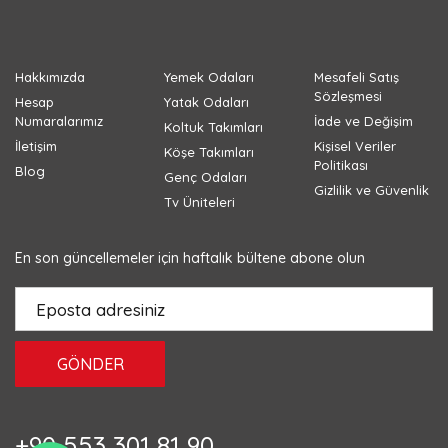
Hakkımızda
Yemek Odaları
Mesafeli Satış
Sözleşmesi
Hesap
Yatak Odaları
Numaralarımız
İade ve Değişim
Koltuk Takımları
İletişim
Kişisel Veriler
Köşe Takımları
Politikası
Blog
Genç Odaları
Gizlilik ve Güvenlik
Tv Üniteleri
En son güncellemeler için haftalık bültene abone olun
GÖNDER
+90 553 301 81 90