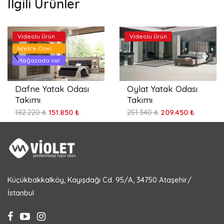
İlgili Ürünler
Videolu Ürün
Videolu Ürün
Web'e Özel
Mağazada var
Dafne Yatak Odası
Oylat Yatak Odası
Takımı
Takımı
182.220 ₺
151.850 ₺
251.340 ₺
209.450 ₺
Küçükbakkalköy, Kayışdağı Cd. 95/A, 34750 Ataşehir/
İstanbul