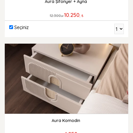
Aura Şifonyer + Ayna
10.250
12.300
, ₺
,₺
Seçiniz
Aura Komodin