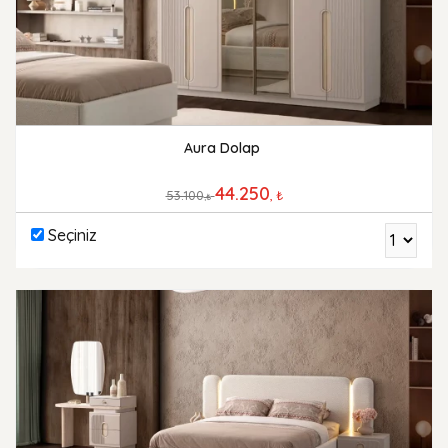
Aura Dolap
44.250
53.100
, ₺
,₺
Seçiniz