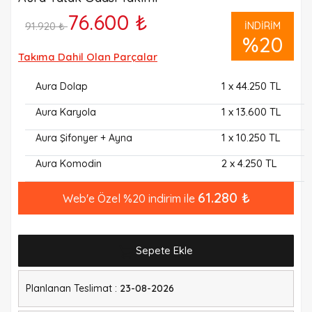
76.600 ₺
91.920 ₺
20
Takıma Dahil Olan Parçalar
1
x 44.250 TL
Aura Dolap
1
x 13.600 TL
Aura Karyola
1
x 10.250 TL
Aura Şifonyer + Ayna
2
x 4.250 TL
Aura Komodin
61.280 ₺
Web'e Özel %20 indirim ile
Sepete Ekle
Planlanan Teslimat :
23-08-2026