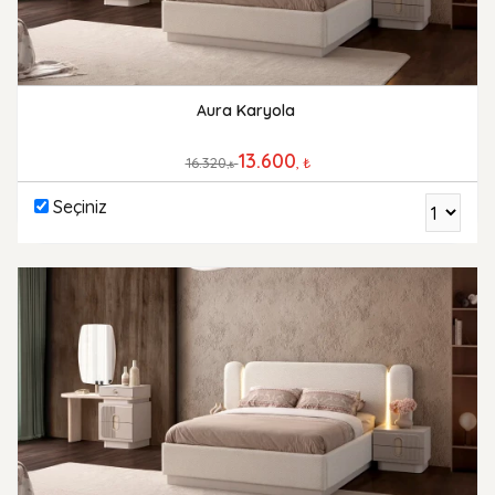
Aura Karyola
13.600
16.320
, ₺
,₺
Seçiniz