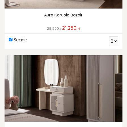
Aura Karyola Bazalı
21.250
25.500
, ₺
,₺
Seçiniz